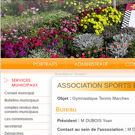
Vous êtes ici :
Accueil
>
ASSOCIATION SPORTS E
Conseil municipal
Objet :
Gymnastique Tennis Marches
Bulletins-municipaux
comptes-rendus-des-
Bureau
conseils-municipaux
Les commissions
Président :
M DUBOIS Yvan
secretariat
Contact au sein de l'association :
M D
Démarches