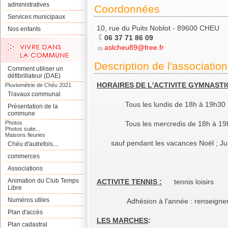
administratives
Coordonnées
Services municipaux
10, rue du Puits Noblot - 89600 CHEU
Nos enfants
06 37 71 86 09
aslcheu89@free.fr
Description de l'association
Comment utiliser un
défibrillateur (DAE)
HORAIRES DE L'ACTIVITE GYMNAST
Pluviométrie de Chéu 2021
Travaux communal
Tous les lundis de 18h à 19h30
Présentation de la
commune
Photos
Tous les mercredis de 18h à 19
Photos suite...
Maisons fleuries
sauf pendant les vacances Noël ; Juill
Chéu d'autrefois....
commerces
Associations
Animation du Club Temps
ACTIVITE TENNIS :
tennis loisirs
Libre
Numéros utiles
Adhésion à l'année : renseignements
Plan d'accès
LES MARCHES
:
Plan cadastral