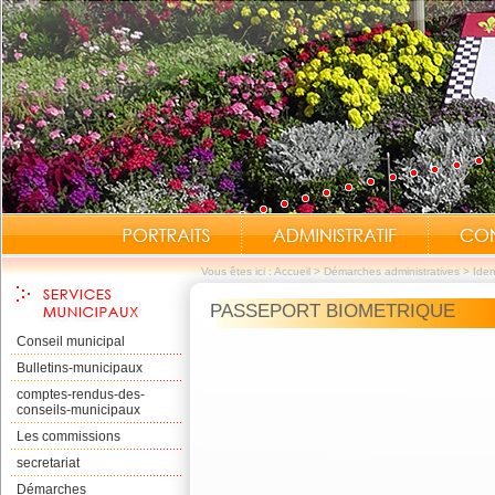
Vous êtes ici :
Accueil
>
Démarches administratives
>
Iden
PASSEPORT BIOMETRIQUE
Conseil municipal
Bulletins-municipaux
comptes-rendus-des-
conseils-municipaux
Les commissions
secretariat
Démarches