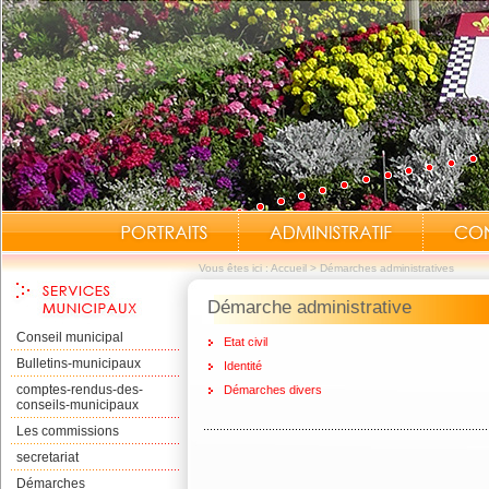
Vous êtes ici :
Accueil
>
Démarches administratives
Démarche administrative
Conseil municipal
Etat civil
Bulletins-municipaux
Identité
comptes-rendus-des-
Démarches divers
conseils-municipaux
Les commissions
secretariat
Démarches