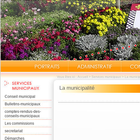
Vous êtes ici :
Accueil
>
Services municipaux
>
La municip
La municipalité
Conseil municipal
Bulletins-municipaux
comptes-rendus-des-
conseils-municipaux
Les commissions
secretariat
Démarches