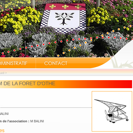
eil
>
M DE LA FORET D'OTHE
BALINI
n de l'association :
M BALINI
es