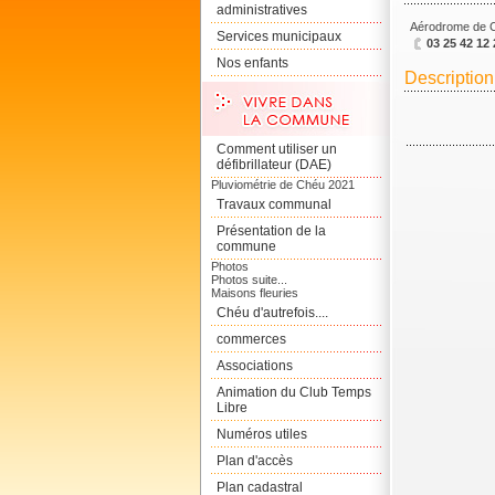
administratives
Aérodrome de C
Services municipaux
03 25 42 12 
Nos enfants
Description 
Comment utiliser un
défibrillateur (DAE)
Pluviométrie de Chéu 2021
Travaux communal
Présentation de la
commune
Photos
Photos suite...
Maisons fleuries
Chéu d'autrefois....
commerces
Associations
Animation du Club Temps
Libre
Numéros utiles
Plan d'accès
Plan cadastral