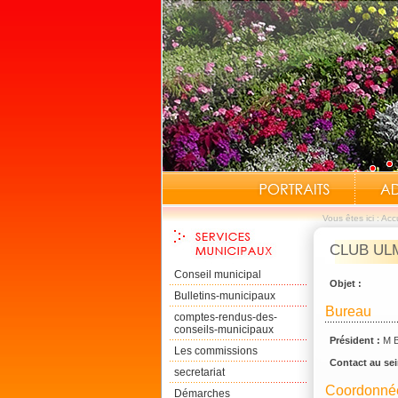
Vous êtes ici :
Accu
CLUB UL
Conseil municipal
Objet :
Bulletins-municipaux
Bureau
comptes-rendus-des-
conseils-municipaux
Président :
M 
Les commissions
Contact au sei
secretariat
Coordonné
Démarches