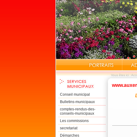
Vous êtes ici :
Accu
www.auxer
Conseil municipal
L
Bulletins-municipaux
comptes-rendus-des-
conseils-municipaux
Les commissions
secretariat
Démarches