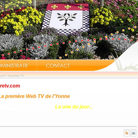
eil
>
Auxerre-TV
retv.com
a premère Web TV de l'Yonne
La une du jour...