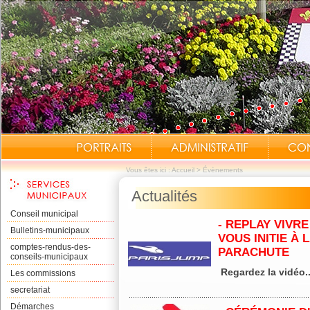
Vous êtes ici :
Accueil
>
Évènements
Actualités
Conseil municipal
- REPLAY VIVRE
Bulletins-municipaux
VOUS INITIE À 
comptes-rendus-des-
PARACHUTE
conseils-municipaux
Regardez la vidéo...
Les commissions
secretariat
Démarches