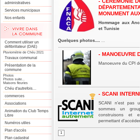
- CÉRÉMONIE D
administratives
DÉPARTEMENTAL
Services municipaux
MONUMENT AUX
Nos enfants
Hommage aux Anci
et Tunisie
Quelques photos....
...
Comment utiliser un
défibrillateur (DAE)
Pluviométrie de Chéu 2021
- MANOEUVRE D
Travaux communal
Manoeuvre du CPI de
Présentation de la
commune
Photos
Photos suite...
Maisons fleuries
Chéu d'autrefois....
- SCANI INTER
commerces
SCANI n'est pas un
Associations
sommes un grou
Animation du Club Temps
construisons et e
Libre
permettant d'accéder à
Numéros utiles
Plan d'accès
1
Plan cadastral