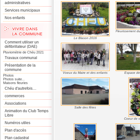
administratives
Services municipaux
Nos enfants
Fleurissement du
Le Blason 2016
Comment utiliser un
défibrillateur (DAE)
Pluviométrie de Chéu 2021
Travaux communal
Présentation de la
commune
Voeux du Maire et des enfants
Espace de
Photos
Photos suite...
Maisons fleuries
Chéu d'autrefois....
commerces
Associations
Salle des fêtes
Animation du Club Temps
Libre
Coeur de v
Numéros utiles
Plan d'accès
Plan cadastral