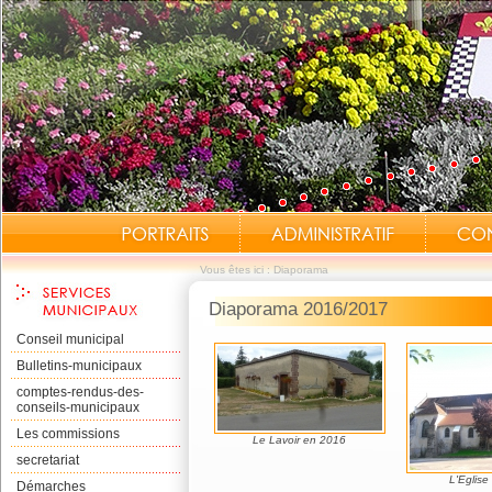
Vous êtes ici : Diaporama
Diaporama 2016/2017
Conseil municipal
Bulletins-municipaux
comptes-rendus-des-
conseils-municipaux
Les commissions
Le Lavoir en 2016
secretariat
L'Eglise
Démarches