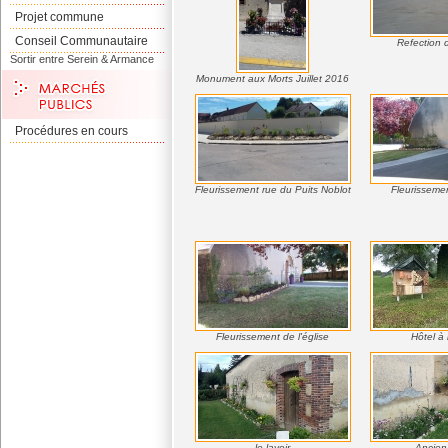
Projet commune
Conseil Communautaire
Refection d
Sortir entre Serein & Armance
Monument aux Morts Juillet 2016
Procédures en cours
Fleurissement rue du Puits Noblot
Fleurissemen
Fleurissement de l'église
Hôtel à 
le lavoir
Ancien