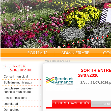
Vous êtes ici :
Accueil
- SORTIR ENTR
29/07/2026
Conseil municipal
- SA du 29/07/2026.pd
Bulletins-municipaux
comptes-rendus-des-
conseils-municipaux
Les commissions
TOUTES LES ACTUALITÉS
secretariat
ÉVÈNE
Démarches