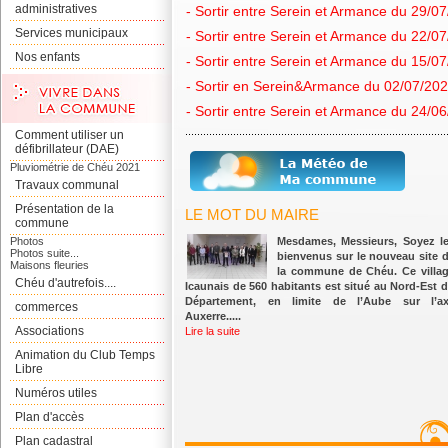
administratives
- Sortir entre Serein et Armance du 29/0
Services municipaux
- Sortir entre Serein et Armance du 22/0
Nos enfants
- Sortir entre Serein et Armance du 15/0
- Sortir en Serein&Armance du 02/07/20
- Sortir entre Serein et Armance du 24/0
Comment utiliser un
défibrillateur (DAE)
Pluviométrie de Chéu 2021
Travaux communal
Présentation de la
LE MOT DU MAIRE
commune
Photos
Mesdames, Messieurs, Soyez l
Photos suite...
bienvenus sur le nouveau site 
Maisons fleuries
la commune de Chéu. Ce villa
Chéu d'autrefois....
Icaunais de 560 habitants est situé au Nord-Est 
Département, en limite de l’Aube sur l’a
commerces
Auxerre.....
Associations
Lire la suite
Animation du Club Temps
Libre
Numéros utiles
Plan d'accès
Plan cadastral